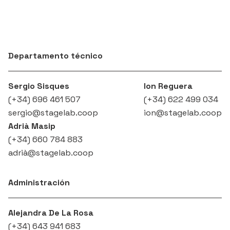
Departamento técnico
Sergio Sisques
Ion Reguera
(+34) 696 461 507‬
(+34) 622 499 034
sergio@stagelab.coop
ion@stagelab.coop
Adrià Masip
(+34) 660 784 883‬
adrià@stagelab.coop
Administración
Alejandra De La Rosa
(+34) 643 941 683