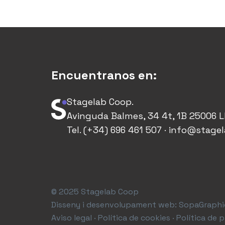
Encuentranos en:
Stagelab Coop.
Avinguda Balmes, 34 4t, 1B 25006 L
Tel. (+34) 696 461 507 · info@stage
© 2025 Stagelab Coop
Disseny i desenvolupament web:
SopaGraphi
Aviso legal · Política de cookies · Política de 