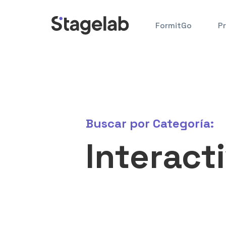
Saltar
al
FormitGo
P
contenido
Buscar por
Categoría:
Interact