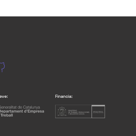
eve:
Financia: