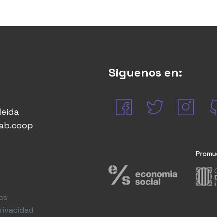
Siguenos en:
leida
lab.coop
Promu
cs
privacidad