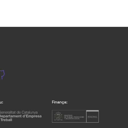
u:
Finança: