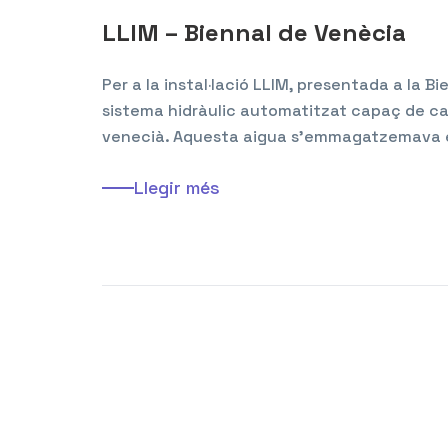
LLIM – Biennal de Venècia
Per a la instal·lació LLIM, presentada a la 
sistema hidràulic automatitzat capaç de ca
venecià. Aquesta aigua s’emmagatzemava e
Llegir més