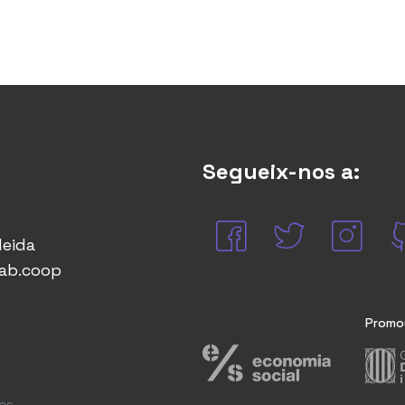
Segueix-nos a:
leida
lab.coop
Promo
cs