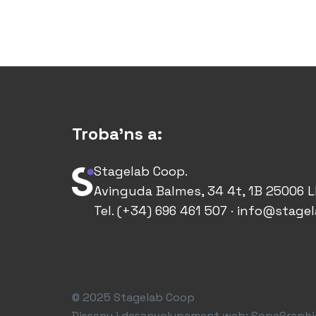
Troba'ns a:
Stagelab Coop.
Avinguda Balmes, 34 4t, 1B 25006 L
Tel. (+34) 696 461 507 · info@stage
© 2025 Stagelab Coop
Disseny i desenvolupament web:
SopaGraphi