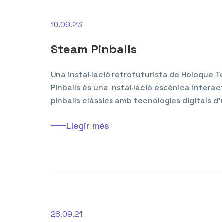
10.09.23
Steam Pinballs
Una instal·lació retrofuturista de Holoque
Pinballs és una instal·lació escènica intera
pinballs clàssics amb tecnologies digitals d
Llegir més
28.09.21